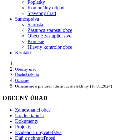
Poplatky
Komunálny odpad
Stavebný úrad
Samospráva
Starosta
Zástupca starostu obce
Obecné zastupiteľstvo
Komisie
Hlavný kontrolór obce
Kontakt
Obecný úrad
Úradná tabuľa
Oznamy
Oznámenie o prerušení distribúcie elektriny (16.01.2024)
OBECNÝ ÚRAD
Zamestnanci obce
Úradná tabuľa
Dokumenty
Projekty
Evidencia obyvateľstva
Daň z nehnuteľnosti