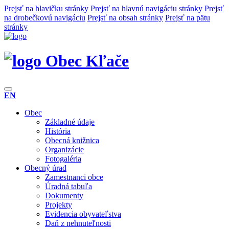
Prejsť na hlavičku stránky
Prejsť na hlavnú navigáciu stránky
Prejsť
na drobečkovú navigáciu
Prejsť na obsah stránky
Prejsť na pätu
stránky
Obec Kľače
EN
Obec
Základné údaje
História
Obecná knižnica
Organizácie
Fotogaléria
Obecný úrad
Zamestnanci obce
Úradná tabuľa
Dokumenty
Projekty
Evidencia obyvateľstva
Daň z nehnuteľnosti