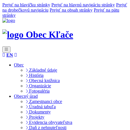
Prejsť na hlavičku stránky
Prejsť na hlavnú navigáciu stránky
Prejsť
na drobečkovú navigáciu
Prejsť na obsah stránky
Prejsť na pätu
stránky
Obec Kľače
EN
Obec
Základné údaje
História
Obecná knižnica
Organizácie
Fotogaléria
Obecný úrad
Zamestnanci obce
Úradná tabuľa
Dokumenty
Projekty
Evidencia obyvateľstva
Daň z nehnuteľnosti