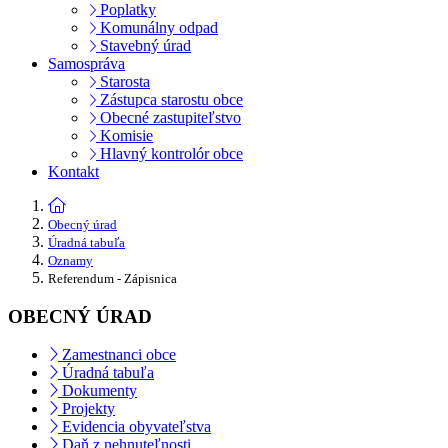
Poplatky
Komunálny odpad
Stavebný úrad
Samospráva
Starosta
Zástupca starostu obce
Obecné zastupiteľstvo
Komisie
Hlavný kontrolór obce
Kontakt
Obecný úrad
Úradná tabuľa
Oznamy
Referendum - Zápisnica
OBECNÝ ÚRAD
Zamestnanci obce
Úradná tabuľa
Dokumenty
Projekty
Evidencia obyvateľstva
Daň z nehnuteľnosti